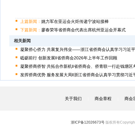
上篇新闻：
姚力军在亚运会火炬传递宁波站接棒
下篇新闻：
廖春荣等省侨商会代表出席杭州亚运会开幕式
相关新闻
凝聚侨心侨力 共襄复兴伟业——浙江省侨商会认真学习习近
砥砺前行 创新发展‖省侨商会2026年上半年工作回顾
凝聚侨商侨智 共拓合作新机‖省侨商会、侨青联一行赴钱塘区
发挥侨商优势 服务发展大局‖浙江省侨商会认真学习贯彻习近
关于我们
商会章程
商会
|
|
浙ICP备12026673号
版权所有Copyright 