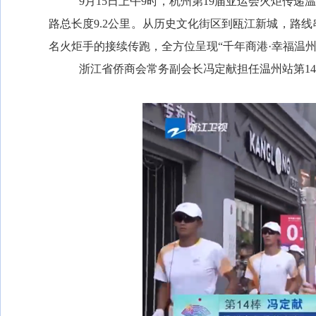
9
月
15
日上午
9
时，杭州第
19
届亚运会火炬传递温
路总长度
9.2
公里。从历史文化街区到瓯江新城，路线
名火炬手的接续传跑，全方位呈现“千年商港·幸福温
浙江省侨商会常务副会长冯定献担任温州站第
14