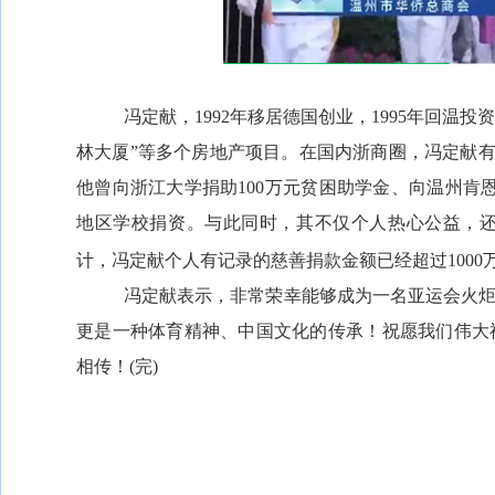
冯定献，
1992
年移居德国创业，
1995
年回温投资
林大厦”等多个房地产项目。在国内浙商圈，冯定献有
他曾向浙江大学捐助
100
万元贫困助学金、向温州肯
地区学校捐资。与此同时，其不仅个人热心公益，
计，冯定献个人有记录的慈善捐款金额已经超过
1000
冯定献表示，非常荣幸能够成为一名亚运会火
更是一种体育精神、中国文化的传承！祝愿我们伟大
相传！
(
完
)