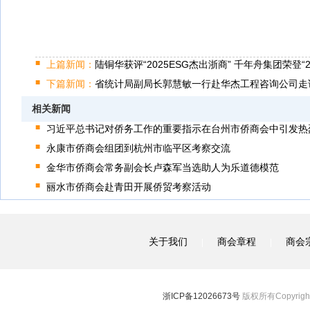
上篇新闻：
陆铜华获评“2025ESG杰出浙商” 千年舟集团荣登“2
下篇新闻：
省统计局副局长郭慧敏一行赴华杰工程咨询公司走
相关新闻
习近平总书记对侨务工作的重要指示在台州市侨商会中引发热
永康市侨商会组团到杭州市临平区考察交流
金华市侨商会常务副会长卢森军当选助人为乐道德模范
丽水市侨商会赴青田开展侨贸考察活动
关于我们
商会章程
商会
|
|
浙ICP备12026673号
版权所有Copyright 