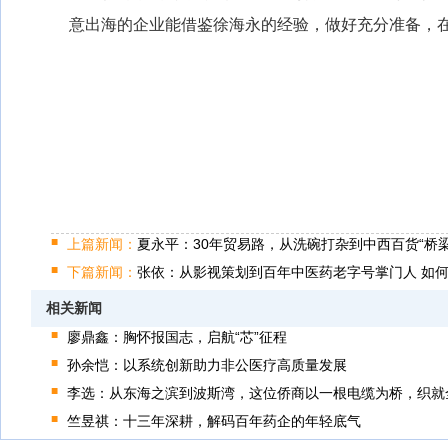
意出海的企业能借鉴徐海永的经验，做好充分准备，
上篇新闻：
夏永平：30年贸易路，从洗碗打杂到中西百货“桥梁
下篇新闻：
张依：从影视策划到百年中医药老字号掌门人 如
相关新闻
廖鼎鑫：胸怀报国志，启航“芯”征程
孙余恺：以系统创新助力非公医疗高质量发展
李选：从东海之滨到波斯湾，这位侨商以一根电缆为桥，织就
竺昱祺：十三年深耕，解码百年药企的年轻底气