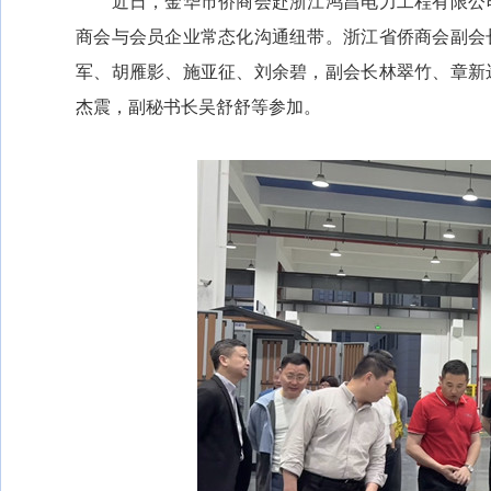
近日，金华市侨商会赴浙江鸿昌电力工程有限公司
商会与会员企业常态化沟通纽带。浙江省侨商会副会
军、胡雁影、施亚征、刘余碧，副会长林翠竹、章新
杰震，副秘书长吴舒舒等参加。