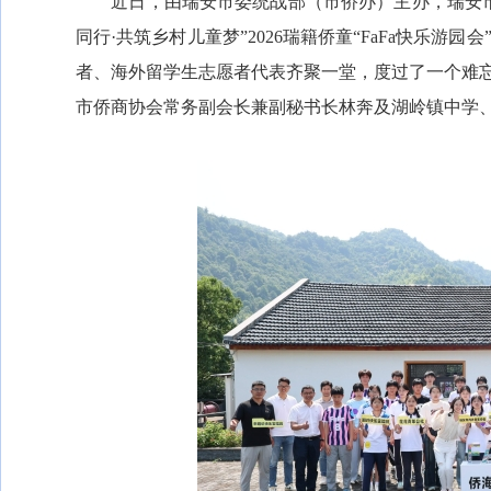
近日，由瑞安市委统战部（市侨办）主办，瑞安市
同行·共筑乡村儿童梦”2026瑞籍侨童“FaFa快乐
者、海外留学生志愿者代表齐聚一堂，度过了一个难忘
市侨商协会常务副会长兼副秘书长林奔及湖岭镇中学