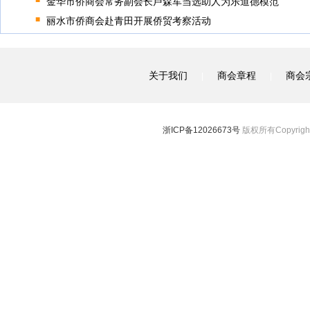
金华市侨商会常务副会长卢森军当选助人为乐道德模范
丽水市侨商会赴青田开展侨贸考察活动
关于我们
商会章程
商会
|
|
浙ICP备12026673号
版权所有Copyright 